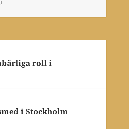
ier
d
ärliga roll i
ssmed i Stockholm