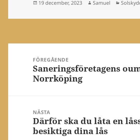
Postat
Författare
Kategor
19 december, 2023
Samuel
Solskyd
Inläggsnavigering
FÖREGÅENDE
Saneringsföretagens oumb
Föregående
Norrköping
inlägg:
NÄSTA
Därför ska du låta en lå
Nästa
besiktiga dina lås
inlägg: