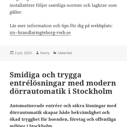
installatörer följer samtliga normer och lagkrav som
gäller.
Läs mer information och tips för dig på webbplats:
xn--brandlarmgteborg-vwb.se
Postat
Författare
Kategorier
2 juli, 2025
henry
Säkerhet
Smidiga och trygga
entrélösningar med modern
dörrautomatik i Stockholm
Automatiserade entréer och säkra lösningar med
dörrautomatik skapar både bekvämlighet och
ökad trygghet för boenden, företag och offentliga
miljöer i Stockholm.