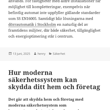
används. För fastigheter med äldre installationer får
möjlighet till kompletteringar, exempelvis när
befintlig automat inte uppfyller gällande standarder
som SS EN16005. Samtidigt blir lösningarna med
dörrautomatik i Stockholm
en naturlig del av
framtidens miljöer, där både säkerhet, tillgänglighet
och energioptimering står i centrum.
Postat
Författare
Kategorier
13 juni, 2025
henry
Säkerhet
Hur moderna
säkerhetssystem kan
skydda ditt hem och företag
Det går att skydda hem och företag med
moderna säkerhetssystem som