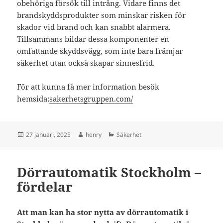
obehöriga försök till intrång. Vidare finns det
brandskyddsprodukter som minskar risken för
skador vid brand och kan snabbt alarmera.
Tillsammans bildar dessa komponenter en
omfattande skyddsvägg, som inte bara främjar
säkerhet utan också skapar sinnesfrid.
För att kunna få mer information besök
hemsida:
sakerhetsgruppen.com/
Postat
Författare
Kategorier
27 januari, 2025
henry
Säkerhet
Dörrautomatik Stockholm –
fördelar
Att man kan ha stor nytta av dörrautomatik i