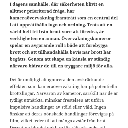
I dagens samhälle, där säkerheten blivit en
alltmer prioriterad fråga, har
kameraövervakning framträtt som en central del
i att upprätthålla lugn och ordning. Trots att en
värld helt fri från brott vore att föredra, är
verkligheten en annan. Övervakningskameror
spelar en avgörande roll i både att förebygga
brott och att tillhandahålla bevis när brott har
begåtts. Genom att skapa en känsla av ständig
närvaro bidrar de till en tryggare miljö för alla.
Det är omöjligt att ignorera den avskräckande
effekten som kameraövervakning har på potentiella
brottslingar. Närvaron av kameror, särskilt när de är
tydligt utmärkta, minskar frestelsen att utföra
impulsiva handlingar av stöld eller våld. Ingen
önskar att deras oönskade handlingar förevigas på
film, vilket leder till att många avstår från brott.
Dessutom blir det enklare för rättsväsendet att